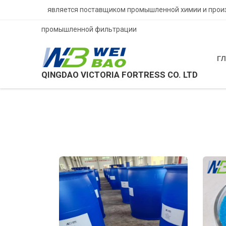
является поставщиком промышленной химии и произ
промышленной фильтрации
Г
>
>
Услуги и товары
>
Промышленные продукт
QINGDAO VICTORIA FORTRESS CO. LTD