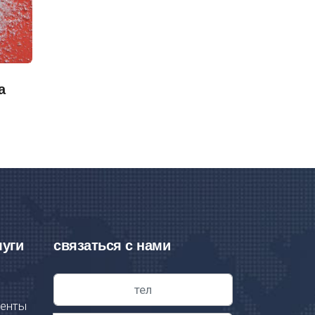
а
луги
связаться с нами
ленты