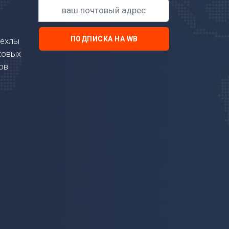
ПОДПИСКА НА WB
чехлы
ковых
ов